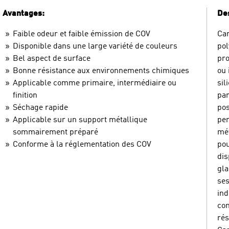
Avantages:
Des
Faible odeur et faible émission de COV
Car
Disponible dans une large variété de couleurs
pol
Bel aspect de surface
pro
Bonne résistance aux environnements chimiques
ou 
Applicable comme primaire, intermédiaire ou
sil
finition
par
Séchage rapide
pos
Applicable sur un support métallique
per
sommairement préparé
mét
Conforme à la réglementation des COV
pou
dis
gla
se
ind
com
rés