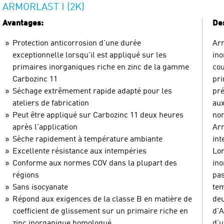
ARMORLAST I (2K)
Avantages:
Des
Protection anticorrosion d'une durée
Arm
exceptionnelle lorsqu'il est appliqué sur les
ino
primaires inorganiques riche en zinc de la gamme
cou
Carbozinc 11
pri
Séchage extrêmement rapide adapté pour les
pré
ateliers de fabrication
aux
Peut être appliqué sur Carbozinc 11 deux heures
nom
après l'application
Arm
Sèche rapidement à température ambiante
int
Excellente résistance aux intempéries
Lor
Conforme aux normes COV dans la plupart des
ino
régions
pas
Sans isocyanate
tem
Répond aux exigences de la classe B en matière de
deu
coefficient de glissement sur un primaire riche en
d'A
zinc inorganique homologué
d'u