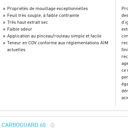
Propriétés de mouillage exceptionnelles
Pro
Feuil très souple, à faible contrainte
des
Très haut extrait sec
d’i
Faible odeur
ext
Application au pinceau/rouleau simple et facile
cim
Teneur en COV conforme aux réglementations AIM
rec
actuelles
fin
rec
age
ce 
pen
ég
dém
aci
CARBOGUARD 60