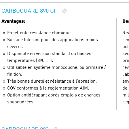
CARBOGUARD 890 GF
Avantages:
Des
Excellente résistance chimique.
Rev
Surface tolérant pour des applications moins
ren
sévères
pol
Disponible en version standard ou basses
sec
températures (890 LT).
pri
Utilisable en système monocouche, ou primaire /
rev
finition.
l’a
Très bonne dureté et résistance à l’abrasion.
env
COV conformes à la règlementation AIM.
de 
Option antidérapant après emplois de charges
mil
soupoudrées.
req