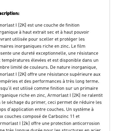
cription:
orlast I (2K) est une couche de finition
rganique à haut extrait sec et à haut pouvoir
vrant utilisée pour sceller et protéger les
maires inorganiques riche en zinc. Le film
sente une dureté exceptionnelle, une résistance
 températures élevées et est disponible dans un
bre limité de couleurs. De nature inorganique,
orlast I (2K) offre une résistance supérieure aux
empéries et des performances à très long terme.
squ'il est utilisé comme finition sur un primaire
rganique riche en zinc, Armorlast I (2K) ne ralentit
 le séchage du primer, ceci permet de réduire les
ps d'application entre couches. Un système à
x couches composé de Carbozinc 11 et
rmorlast I (2k) offre une protection anticorrosion
ne très longue durée pour les structures en acier.